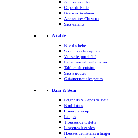
Accessoires Hiver
Capes de Pluie
Bavoirs-Bandanas
Accessoires Cheveux
Sacs enfants
A table
Bavoirs bébé
Serviettes élastiquées
Vaisselle pour bébé
Protection table & chaises
Tabliers de cuisine
Sacs à goûter
Cuisiner pour les petits
Bain & Soin
Peignoirs & Capes de Bain
Bouillottes
Cônes pare-pipi
Langes
Trousses de toilette
Lingettes lavables
Housses de matelas à langer