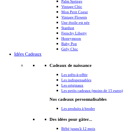
Palm Springs
Vintage Chic
Mon Petit Coeur
Vintage Flowers
Une étoile est née
Stardust
Frenchy Liberty
Honeymoon
Baby Pop
Girly Chic
Idées Cadeaux
Cadeaux de naissance
Les prêts-à-offrir
Les indispensables
Les originaux
Les petits cadeaux (moins de 15 euros)
Nos cadeaux personnalisables
Les produits à broder
Des idées pour gâter...
Bébé jusqu'à 12 mois