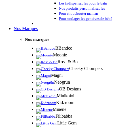
Les indispensables pour le bain
Nos produits personnalisables
Pour chouchouter maman
Pour soulager les gencives de bébé
Nos Marques
Nos marques
BBandco
Moonie
Rosa & Bo
Cheeky Chompers
Magni
Neogrün
OB Designs
Minikoioi
Kidzroom
Minene
Filibabba
Little Gem