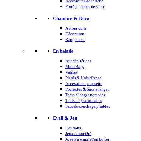
Accessoires de toilette
Protège-carnet de santé
Chambre & Déco
Autour du lit
Décoration
Rangement
En balade
Attache-tétines
Mom Bags
Valises
Plaids & Nids d'Ange
Accessoires poussette
Pochettes & Sacs à langer
Tapis à langer nomades
Tapis de jeu nomades
Sacs de couchage pliables
Eveil & Jeu
Doudous
Jeux de société
Jouets à empiler/emboîter