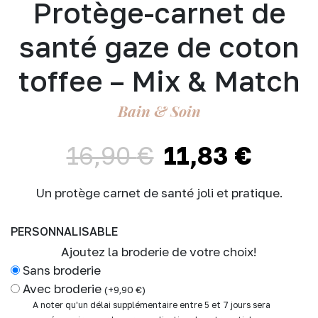
Protège-carnet de
santé gaze de coton
toffee – Mix & Match
Bain & Soin
16,90
€
11,83
€
Le
Le
prix
prix
initial
actuel
Un protège carnet de santé joli et pratique.
était :
est :
16,90 €.
11,83 €.
PERSONNALISABLE
Ajoutez la broderie de votre choix!
Sans broderie
Avec broderie
(
+
9,90
€
)
A noter qu'un délai supplémentaire entre 5 et 7 jours sera