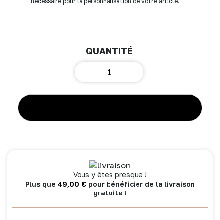
nécessaire pour la personnalisation de votre article.
quantité
de
Protège-
carnet
de
AJOUTER AU PANIER
santé
gaze
de
coton
toffee
-
Vous y êtes presque !
Mix
49,00
€
Plus que
pour bénéficier de la livraison
&
gratuite !
Match