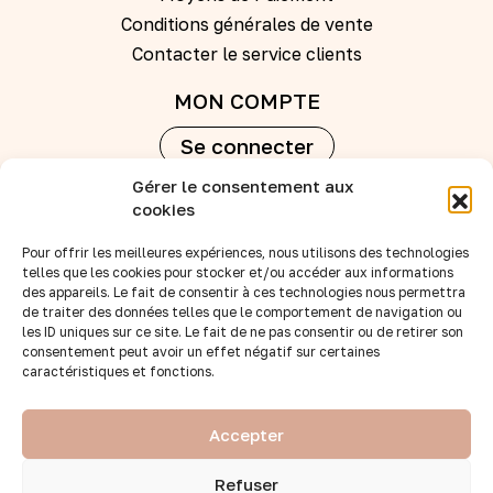
Conditions générales de vente
Contacter le service clients
MON COMPTE
Se connecter
Gérer le consentement aux
Créer un compte
cookies
Pour offrir les meilleures expériences, nous utilisons des technologies
REVENDEURS
telles que les cookies pour stocker et/ou accéder aux informations
des appareils. Le fait de consentir à ces technologies nous permettra
Nos points de vente
de traiter des données telles que le comportement de navigation ou
Devenir revendeur
les ID uniques sur ce site. Le fait de ne pas consentir ou de retirer son
consentement peut avoir un effet négatif sur certaines
Accès B to B
caractéristiques et fonctions.
SUIVEZ-NOUS :
Accepter
Refuser