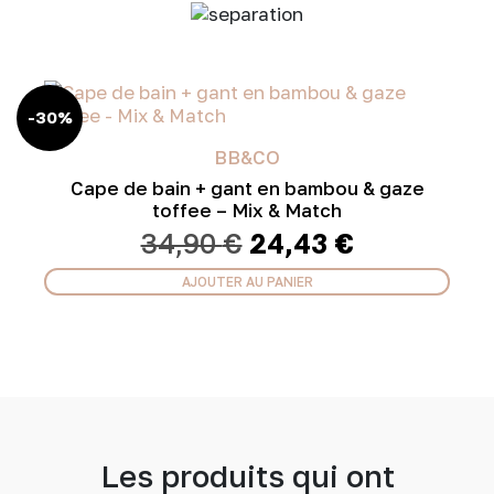
-30%
BB&CO
Cape de bain + gant en bambou & gaze
toffee – Mix & Match
Le
Le
34,90
€
24,43
€
prix
prix
initial
actuel
AJOUTER AU PANIER
était :
est :
34,90 €.
24,43 €.
Les produits qui ont