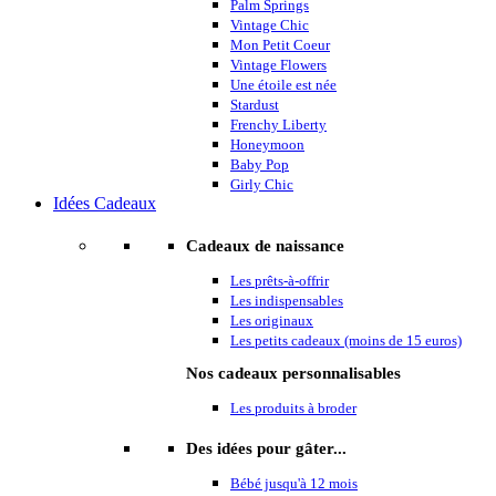
Palm Springs
Vintage Chic
Mon Petit Coeur
Vintage Flowers
Une étoile est née
Stardust
Frenchy Liberty
Honeymoon
Baby Pop
Girly Chic
Idées Cadeaux
Cadeaux de naissance
Les prêts-à-offrir
Les indispensables
Les originaux
Les petits cadeaux (moins de 15 euros)
Nos cadeaux personnalisables
Les produits à broder
Des idées pour gâter...
Bébé jusqu'à 12 mois