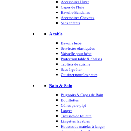
Accessoires Hiver
Capes de Pluie
Bavoirs-Bandanas
Accessoires Cheveux
Sacs enfants
A table
Bavoirs bébé
Serviettes élastiquées
Vaisselle pour bébé
Protection table & chaises
Tabliers de cuisine
Sacs à goûter
Cuisiner pour les petits
Bain & Soin
Peignoirs & Capes de Bain
Bouillottes
Cônes pare-pipi
Langes
Trousses de toilette
Lingettes lavables
Housses de matelas à langer