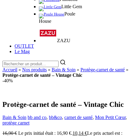
Little Gem
Poule
House
ZAZU
OUTLET
Le Mag
Accueil
»
Nos produits
»
Bain & Soin
»
Protège-carnet de santé
»
Protège-carnet de santé – Vintage Chic
-40%
Protège-carnet de santé – Vintage Chic
Bain & Soin
bb and co
,
bb&co
,
carnet de santé
,
Mon Petit Cœur
,
protège carnet
16,90
€
Le prix initial était : 16,90 €.
10,14
€
Le prix actuel est :