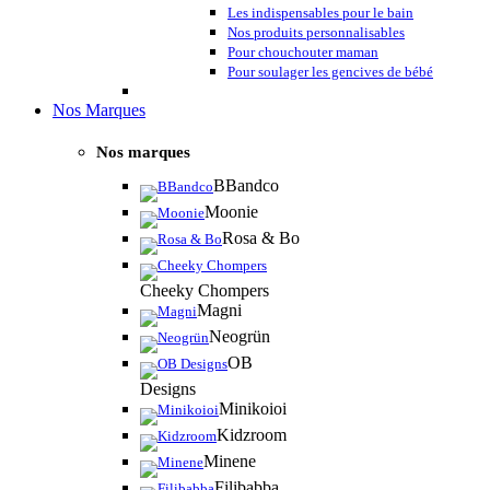
Les indispensables pour le bain
Nos produits personnalisables
Pour chouchouter maman
Pour soulager les gencives de bébé
Nos Marques
Nos marques
BBandco
Moonie
Rosa & Bo
Cheeky Chompers
Magni
Neogrün
OB
Designs
Minikoioi
Kidzroom
Minene
Filibabba