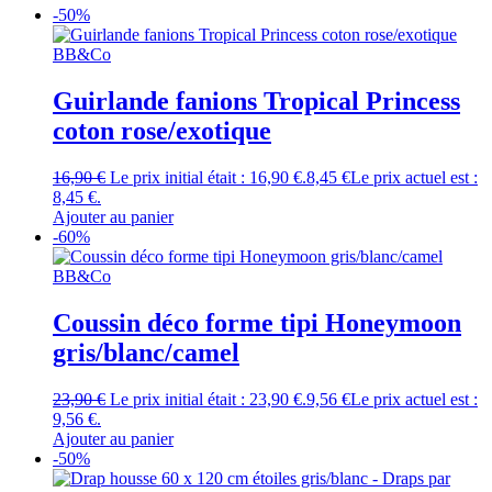
-50%
BB&Co
Guirlande fanions Tropical Princess
coton rose/exotique
16,90
€
Le prix initial était : 16,90 €.
8,45
€
Le prix actuel est :
8,45 €.
Ajouter au panier
-60%
BB&Co
Coussin déco forme tipi Honeymoon
gris/blanc/camel
23,90
€
Le prix initial était : 23,90 €.
9,56
€
Le prix actuel est :
9,56 €.
Ajouter au panier
-50%