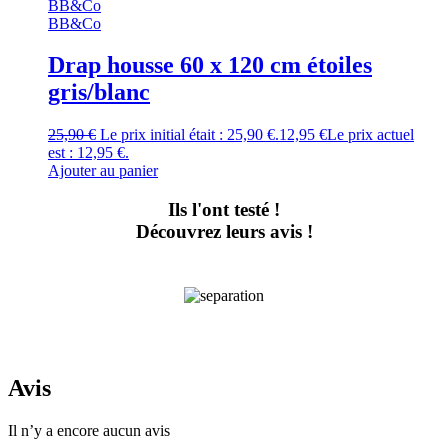
BB&Co
Drap housse 60 x 120 cm étoiles
gris/blanc
25,90
€
Le prix initial était : 25,90 €.
12,95
€
Le prix actuel
est : 12,95 €.
Ajouter au panier
Ils l'ont testé !
Découvrez leurs avis !
Avis
Il n’y a encore aucun avis