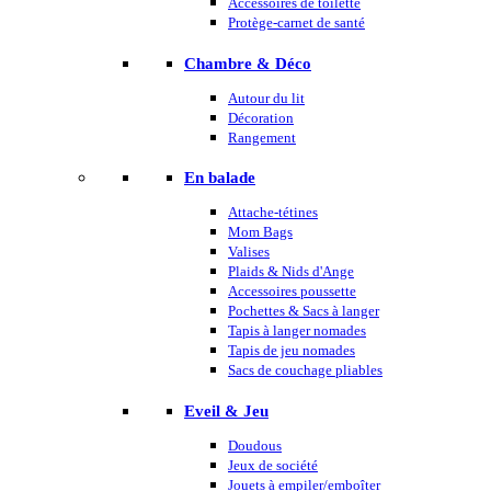
Accessoires de toilette
Protège-carnet de santé
Chambre & Déco
Autour du lit
Décoration
Rangement
En balade
Attache-tétines
Mom Bags
Valises
Plaids & Nids d'Ange
Accessoires poussette
Pochettes & Sacs à langer
Tapis à langer nomades
Tapis de jeu nomades
Sacs de couchage pliables
Eveil & Jeu
Doudous
Jeux de société
Jouets à empiler/emboîter