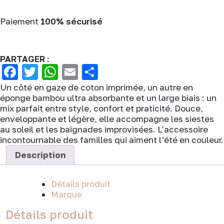
blush
/
Paiement
100% sécurisé
cornets
de
glace
PARTAGER :
Facebook
Twitter
WhatsApp
Email
Partager
Un côté en gaze de coton imprimée, un autre en
éponge bambou ultra absorbante et un large biais : un
mix parfait entre style, confort et praticité. Douce,
enveloppante et légère, elle accompagne les siestes
au soleil et les baignades improvisées. L’accessoire
incontournable des familles qui aiment l’été en couleur.
Description
Détails produit
Marque
Détails produit