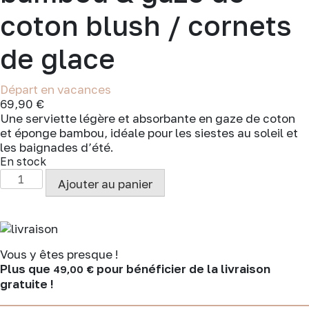
coton blush / cornets
de glace
Départ en vacances
69,90
€
Une serviette légère et absorbante en gaze de coton
et éponge bambou, idéale pour les siestes au soleil et
les baignades d’été.
En stock
quantité
Ajouter au panier
de
Serviette
de
plage
bambou
Vous y êtes presque !
&
Plus que
pour bénéficier de la livraison
49,00
€
gaze
gratuite !
de
coton