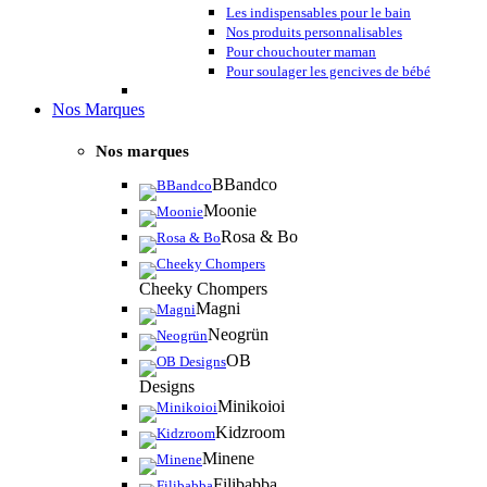
Les indispensables pour le bain
Nos produits personnalisables
Pour chouchouter maman
Pour soulager les gencives de bébé
Nos Marques
Nos marques
BBandco
Moonie
Rosa & Bo
Cheeky Chompers
Magni
Neogrün
OB
Designs
Minikoioi
Kidzroom
Minene
Filibabba