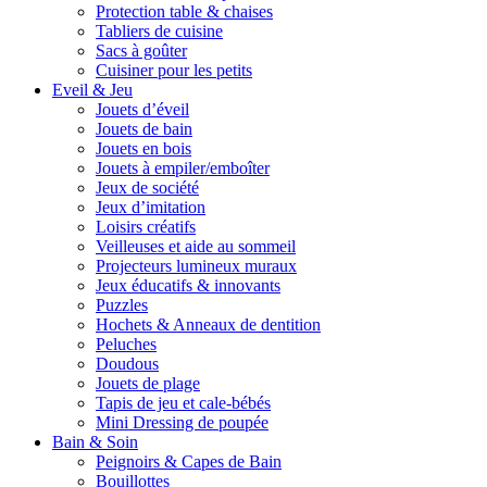
Protection table & chaises
Tabliers de cuisine
Sacs à goûter
Cuisiner pour les petits
Eveil & Jeu
Jouets d’éveil
Jouets de bain
Jouets en bois
Jouets à empiler/emboîter
Jeux de société
Jeux d’imitation
Loisirs créatifs
Veilleuses et aide au sommeil
Projecteurs lumineux muraux
Jeux éducatifs & innovants
Puzzles
Hochets & Anneaux de dentition
Peluches
Doudous
Jouets de plage
Tapis de jeu et cale-bébés
Mini Dressing de poupée
Bain & Soin
Peignoirs & Capes de Bain
Bouillottes