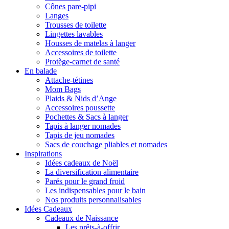
Cônes pare-pipi
Langes
Trousses de toilette
Lingettes lavables
Housses de matelas à langer
Accessoires de toilette
Protège-carnet de santé
En balade
Attache-tétines
Mom Bags
Plaids & Nids d’Ange
Accessoires poussette
Pochettes & Sacs à langer
Tapis à langer nomades
Tapis de jeu nomades
Sacs de couchage pliables et nomades
Inspirations
Idées cadeaux de Noël
La diversification alimentaire
Parés pour le grand froid
Les indispensables pour le bain
Nos produits personnalisables
Idées Cadeaux
Cadeaux de Naissance
Les prêts-à-offrir