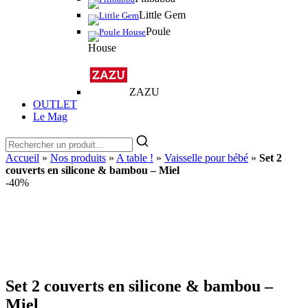
Little Gem
Poule
House
ZAZU
OUTLET
Le Mag
Accueil
»
Nos produits
»
A table !
»
Vaisselle pour bébé
»
Set 2
couverts en silicone & bambou – Miel
-40%
Set 2 couverts en silicone & bambou –
Miel