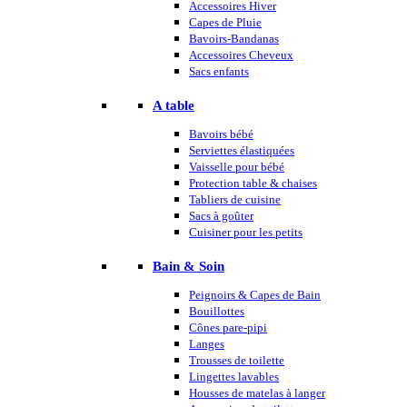
Accessoires Hiver
Capes de Pluie
Bavoirs-Bandanas
Accessoires Cheveux
Sacs enfants
A table
Bavoirs bébé
Serviettes élastiquées
Vaisselle pour bébé
Protection table & chaises
Tabliers de cuisine
Sacs à goûter
Cuisiner pour les petits
Bain & Soin
Peignoirs & Capes de Bain
Bouillottes
Cônes pare-pipi
Langes
Trousses de toilette
Lingettes lavables
Housses de matelas à langer