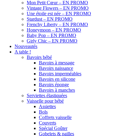
Mon Petit Cœur – EN PROMO
Vintage Flowers – EN PROMO
Une étoile est née – EN PROMO
Stardust – EN PROMO
Frenchy Liberty – EN PROMO
Honeymoon – EN PROMO
Baby Pop – EN PROMO
Girly Chic – EN PROMO
Nouveautés
A table !
Bavoirs bébé
Bavoirs à message
Bavoirs naissance
Bavoirs imperméables
Bavoirs en silicone
Bavoirs éponge
Bavoirs à manches
Serviettes élastiquées
Vaisselle pour bébé
Assiettes
Bols
Coffrets vaisselle
Couverts
Spécial Goûter
Gobelets & pailles