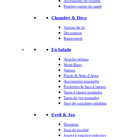
Accessoires de toilette
Protège-carnet de santé
Chambre & Déco
Autour du lit
Décoration
Rangement
En balade
Attache-tétines
Mom Bags
Valises
Plaids & Nids d'Ange
Accessoires poussette
Pochettes & Sacs à langer
Tapis à langer nomades
Tapis de jeu nomades
Sacs de couchage pliables
Eveil & Jeu
Doudous
Jeux de société
Jouets à empiler/emboîter