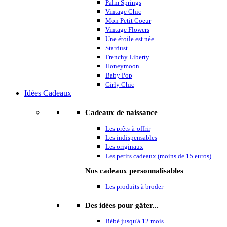
Palm Springs
Vintage Chic
Mon Petit Coeur
Vintage Flowers
Une étoile est née
Stardust
Frenchy Liberty
Honeymoon
Baby Pop
Girly Chic
Idées Cadeaux
Cadeaux de naissance
Les prêts-à-offrir
Les indispensables
Les originaux
Les petits cadeaux (moins de 15 euros)
Nos cadeaux personnalisables
Les produits à broder
Des idées pour gâter...
Bébé jusqu'à 12 mois