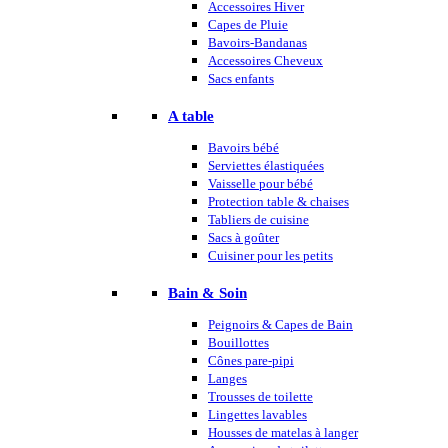
Accessoires Hiver
Capes de Pluie
Bavoirs-Bandanas
Accessoires Cheveux
Sacs enfants
A table
Bavoirs bébé
Serviettes élastiquées
Vaisselle pour bébé
Protection table & chaises
Tabliers de cuisine
Sacs à goûter
Cuisiner pour les petits
Bain & Soin
Peignoirs & Capes de Bain
Bouillottes
Cônes pare-pipi
Langes
Trousses de toilette
Lingettes lavables
Housses de matelas à langer