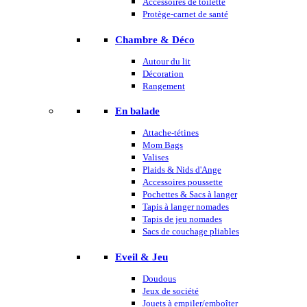
Accessoires de toilette
Protège-carnet de santé
Chambre & Déco
Autour du lit
Décoration
Rangement
En balade
Attache-tétines
Mom Bags
Valises
Plaids & Nids d'Ange
Accessoires poussette
Pochettes & Sacs à langer
Tapis à langer nomades
Tapis de jeu nomades
Sacs de couchage pliables
Eveil & Jeu
Doudous
Jeux de société
Jouets à empiler/emboîter