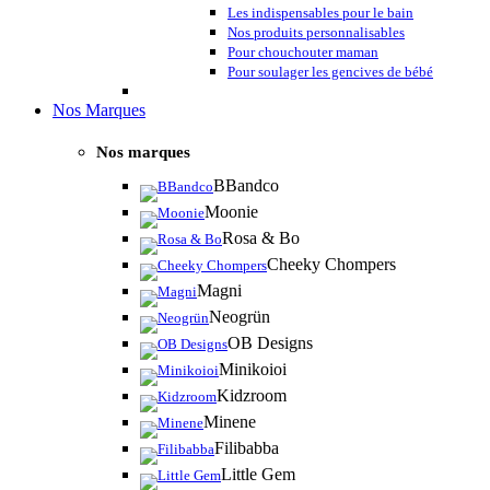
Les indispensables pour le bain
Nos produits personnalisables
Pour chouchouter maman
Pour soulager les gencives de bébé
Nos Marques
Nos marques
BBandco
Moonie
Rosa & Bo
Cheeky Chompers
Magni
Neogrün
OB Designs
Minikoioi
Kidzroom
Minene
Filibabba
Little Gem