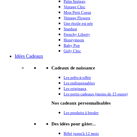
Palm Springs
Vintage Chic
Mon Petit Coeur
Vintage Flowers
Une étoile est née
Stardust
Frenchy Liberty
Honeymoon
Baby Pop
Girly Chic
Idées Cadeaux
Cadeaux de naissance
Les prêts-à-offrir
Les indispensables
Les originaux
Les petits cadeaux (moins de 15 euros)
Nos cadeaux personnalisables
Les produits à broder
Des idées pour gâter...
Bébé jusqu'à 12 mois