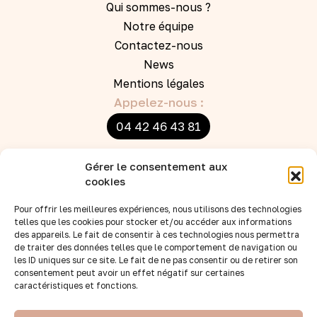
Qui sommes-nous ?
Notre équipe
Contactez-nous
News
Mentions légales
Appelez-nous :
04 42 46 43 81
Ecrivez-nous :
Gérer le consentement aux
cookies
boutique@bbandco.fr
Pour offrir les meilleures expériences, nous utilisons des technologies
telles que les cookies pour stocker et/ou accéder aux informations
INFOS CLIENTS
des appareils. Le fait de consentir à ces technologies nous permettra
de traiter des données telles que le comportement de navigation ou
La carte cadeau BB&Co
les ID uniques sur ce site. Le fait de ne pas consentir ou de retirer son
La liste de naissance
consentement peut avoir un effet négatif sur certaines
caractéristiques et fonctions.
Expéditions et modes de livraison
Moyens de Paiement