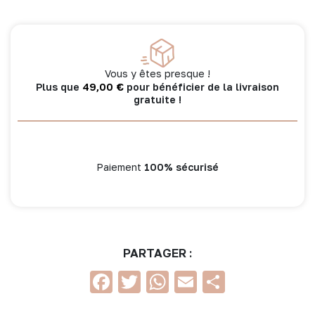
respirant
imp.
feuillages
/
cassonade
Vous y êtes presque !
-
49,00
€
Plus que
pour bénéficier de la livraison
Caramel
gratuite !
Forest
Paiement
100% sécurisé
PARTAGER :
Facebook
Twitter
WhatsApp
Email
Partage