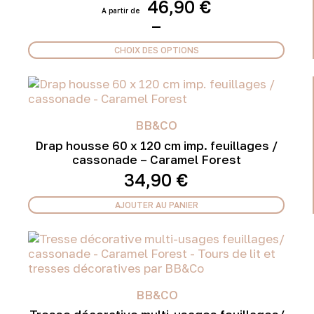
46,90
€
Plage
–
de
prix :
CHOIX DES OPTIONS
46,90 €
Ce
à
produit
52,90 €
a
plusieurs
variations.
BB&CO
Les
Drap housse 60 x 120 cm imp. feuillages /
options
cassonade – Caramel Forest
peuvent
34,90
€
être
choisies
AJOUTER AU PANIER
sur
la
page
du
produit
BB&CO