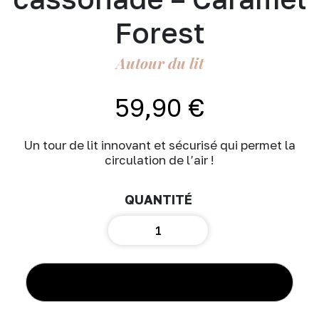
Forest
Autour du lit
59,90
€
Un tour de lit innovant et sécurisé qui permet la
circulation de l’air !
quantité
de
Tour
de
lit
AJOUTER AU PANIER
modulable
&