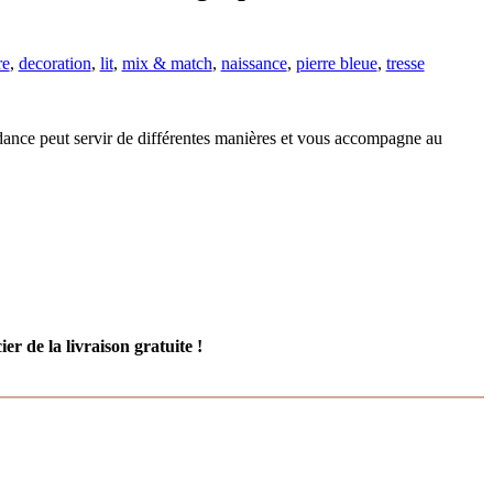
re
,
decoration
,
lit
,
mix & match
,
naissance
,
pierre bleue
,
tresse
ndance peut servir de différentes manières et vous accompagne au
er de la livraison gratuite !