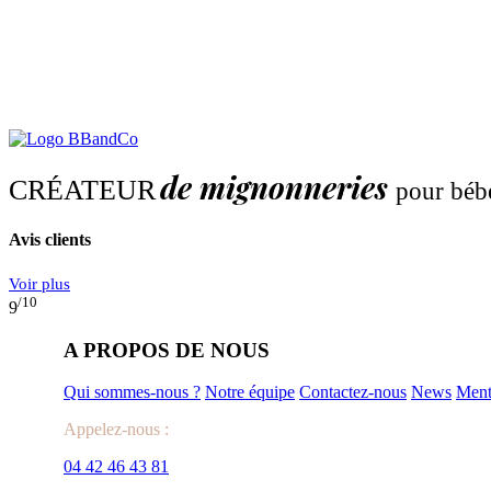
de mignonneries
CRÉATEUR
pour béb
Avis clients
Voir plus
/10
9
A PROPOS DE NOUS
Qui sommes-nous ?
Notre équipe
Contactez-nous
News
Ment
Appelez-nous :
04 42 46 43 81