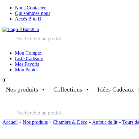
Nous Contacter
Qui sommes-nous
Accès B to B
Mon Compte
Liste Cadeaux
Mes Favoris
Mon Panier
0
Nos produits
Collections
Idées Cadeaux
Accueil
»
Nos produits
»
Chambre & Déco
»
Autour du lit
»
Tours de 