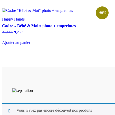
la
page
-60%
du
produit
Happy Hands
Cadre « Bébé & Moi » photo + empreintes
Le
Le
23,14
€
9,25
€
prix
prix
initial
actuel
Ajouter au panier
était :
est :
23,14 €.
9,25 €.
Vous n'avez pas encore découvert nos produits