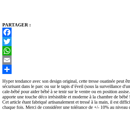
PARTAGER :
Facebook
Twitter
WhatsApp
Email
Partager
Hyper tendance avec son design original, cette tresse ouatinée peut êtr
sécurisant dans le parc ou sur le tapis d’éveil (sous la surveillance d'un
cale-bébé pour aider bébé à se tenir sur le ventre ou en position assise.
apporte une touche déco irrésistible et moderne à la chambre de bébé 
Cet article étant fabriqué artisanalement et tressé à la main, il est diff
chaque fois. Merci de considérer une tolérance de +/- 10% au niveau d