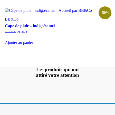
-50%
BB&Co
Cape de pluie – indigo/camel
Le
Le
42,90
€
21,46
€
prix
prix
initial
actuel
Ajouter au panier
était :
est :
42,90 €.
21,46 €.
Les produits qui ont
attiré votre attention