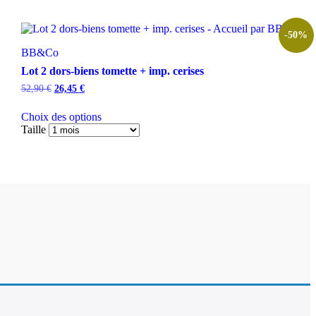
-50%
BB&Co
Lot 2 dors-biens tomette + imp. cerises
Le
Le
52,90
€
26,45
€
prix
prix
initial
actuel
Choix des options
était :
est :
Taille
52,90 €.
26,45 €.
Ce
produit
a
plusieurs
variations.
Les
options
peuvent
être
choisies
sur
la
page
du