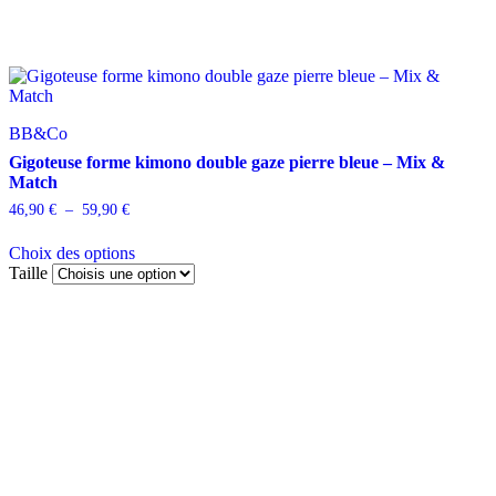
BB&Co
Gigoteuse forme kimono double gaze pierre bleue – Mix &
Match
Plage
46,90
€
–
59,90
€
de
prix :
Choix des options
46,90 €
Taille
à
Ce
59,90 €
produit
a
plusieurs
variations.
Les
options
peuvent
être
choisies
sur