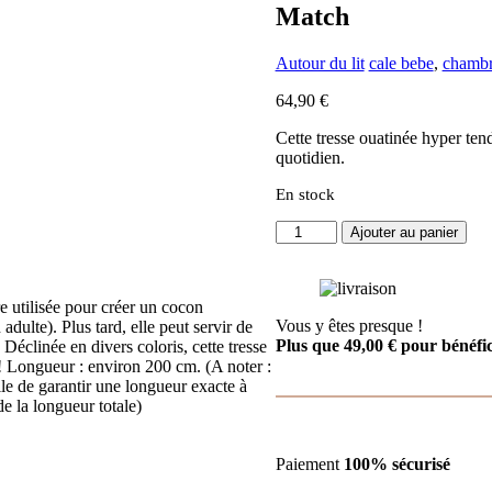
Match
Autour du lit
cale bebe
,
chamb
64,90
€
Cette tresse ouatinée hyper te
quotidien.
En stock
quantité
Ajouter au panier
de
Tresse
décorative
e utilisée pour créer un cocon
ouatinée
Vous y êtes presque !
 adulte). Plus tard, elle peut servir de
multi-
Plus que
49,00
€
pour bénéfici
 Déclinée en divers coloris, cette tresse
usages
! Longueur : environ 200 cm. (A noter :
pierre
icile de garantir une longueur exacte à
bleue
e la longueur totale)
-
Mix
&
Paiement
100% sécurisé
Match