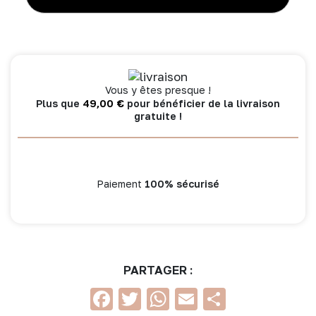
de
jeu
-
Jouets
en
bois
Vous y êtes presque !
Petit
49,00
€
Plus que
pour bénéficier de la livraison
Docteur
gratuite !
Paiement
100% sécurisé
PARTAGER :
Facebook
Twitter
WhatsApp
Email
Partage