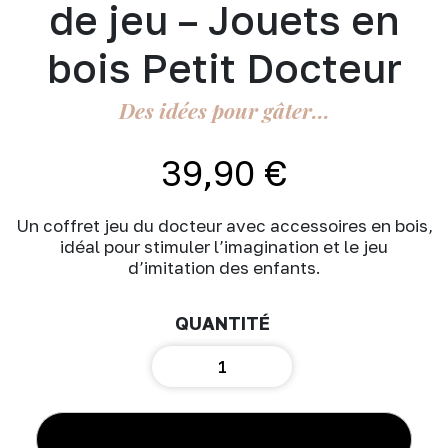
de jeu – Jouets en
bois Petit Docteur
Des idées pour gâter...
39,90
€
Un coffret jeu du docteur avec accessoires en bois,
idéal pour stimuler l’imagination et le jeu
d’imitation des enfants.
quantité
de
Filibabba
-
Valisette
AJOUTER AU PANIER