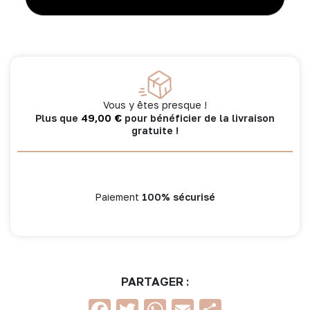
Benny
compacte
nomade
-
beige
Vous y êtes presque !
49,00
€
Plus que
pour bénéficier de la livraison
gratuite !
Paiement
100% sécurisé
PARTAGER :
Facebook
Twitter
WhatsApp
Email
Partage