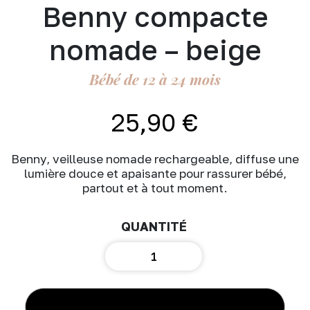
Benny compacte
nomade – beige
Bébé de 12 à 24 mois
25,90
€
Benny, veilleuse nomade rechargeable, diffuse une
lumière douce et apaisante pour rassurer bébé,
partout et à tout moment.
quantité
de
Zazu
-
Veilleuse
AJOUTER AU PANIER