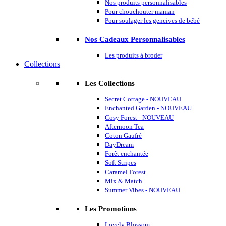
Nos produits personnalisables
Pour chouchouter maman
Pour soulager les gencives de bébé
Nos Cadeaux Personnalisables
Les produits à broder
Collections
Les Collections
Secret Cottage - NOUVEAU
Enchanted Garden - NOUVEAU
Cosy Forest - NOUVEAU
Afternoon Tea
Coton Gaufré
DayDream
Forêt enchantée
Soft Stripes
Caramel Forest
Mix & Match
Summer Vibes - NOUVEAU
Les Promotions
Lovely Blossom