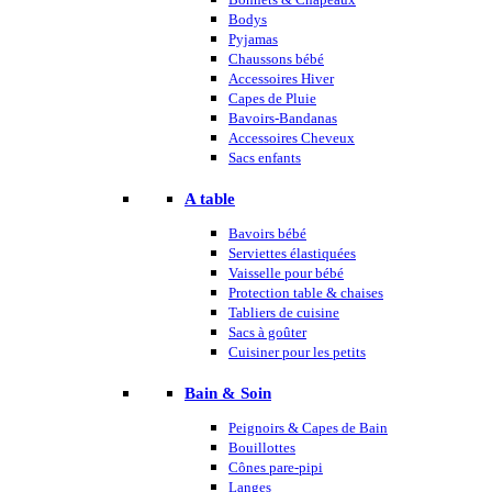
Bodys
Pyjamas
Chaussons bébé
Accessoires Hiver
Capes de Pluie
Bavoirs-Bandanas
Accessoires Cheveux
Sacs enfants
A table
Bavoirs bébé
Serviettes élastiquées
Vaisselle pour bébé
Protection table & chaises
Tabliers de cuisine
Sacs à goûter
Cuisiner pour les petits
Bain & Soin
Peignoirs & Capes de Bain
Bouillottes
Cônes pare-pipi
Langes