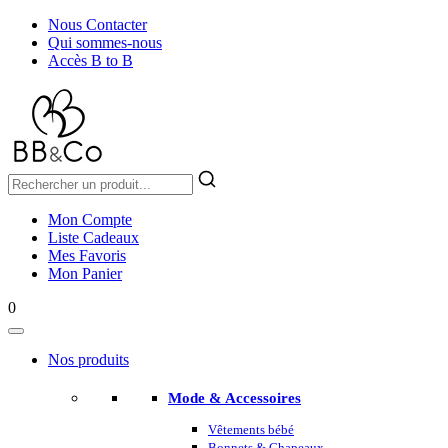
Nous Contacter
Qui sommes-nous
Accès B to B
Mon Compte
Liste Cadeaux
Mes Favoris
Mon Panier
0
Nos produits
Mode & Accessoires
Vêtements bébé
Bonnets & Chapeaux