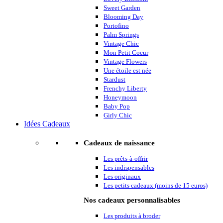
Sweet Garden
Blooming Day
Portofino
Palm Springs
Vintage Chic
Mon Petit Coeur
Vintage Flowers
Une étoile est née
Stardust
Frenchy Liberty
Honeymoon
Baby Pop
Girly Chic
Idées Cadeaux
Cadeaux de naissance
Les prêts-à-offrir
Les indispensables
Les originaux
Les petits cadeaux (moins de 15 euros)
Nos cadeaux personnalisables
Les produits à broder