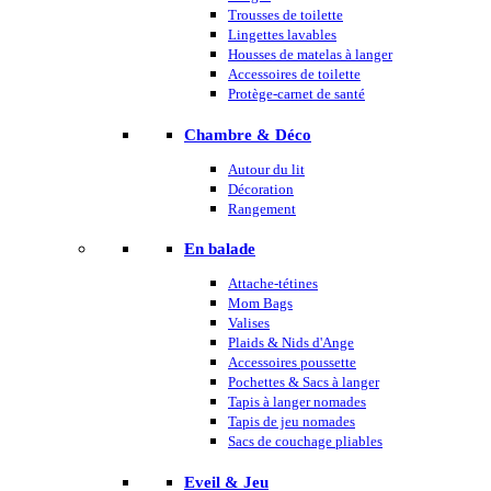
Trousses de toilette
Lingettes lavables
Housses de matelas à langer
Accessoires de toilette
Protège-carnet de santé
Chambre & Déco
Autour du lit
Décoration
Rangement
En balade
Attache-tétines
Mom Bags
Valises
Plaids & Nids d'Ange
Accessoires poussette
Pochettes & Sacs à langer
Tapis à langer nomades
Tapis de jeu nomades
Sacs de couchage pliables
Eveil & Jeu