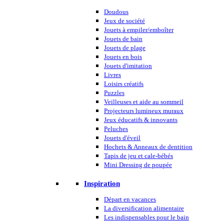
Doudous
Jeux de société
Jouets à empiler/emboîter
Jouets de bain
Jouets de plage
Jouets en bois
Jouets d'imitation
Livres
Loisirs créatifs
Puzzles
Veilleuses et aide au sommeil
Projecteurs lumineux muraux
Jeux éducatifs & innovants
Peluches
Jouets d'éveil
Hochets & Anneaux de dentition
Tapis de jeu et cale-bébés
Mini Dressing de poupée
Inspiration
Départ en vacances
La diversification alimentaire
Les indispensables pour le bain