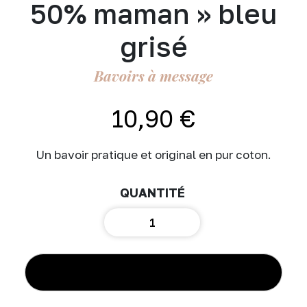
50% maman » bleu
grisé
Bavoirs à message
10,90
€
Un bavoir pratique et original en pur coton.
quantité
de
Bavoir
"50%
papa
AJOUTER AU PANIER
50%
maman"