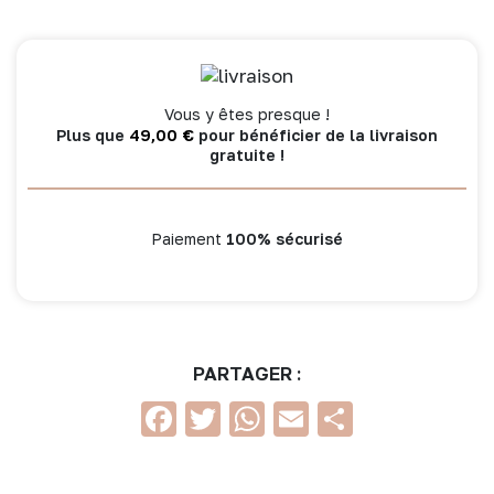
bleu
grisé
Vous y êtes presque !
49,00
€
Plus que
pour bénéficier de la livraison
gratuite !
Paiement
100% sécurisé
PARTAGER :
Facebook
Twitter
WhatsApp
Email
Partage