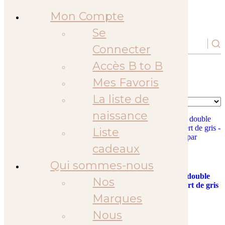
Mode &
Mon Compte
Accessoires
Se
Vêtements
Connecter
bébé
Accueil
»
plaid bébé
Accès B to B
Bonnets &
plaid bébé
(0 articles)
Mes Favoris
Chapeaux
Bodys
La liste de
Pyjamas
naissance
Chaussons
Liste
bébé
cadeaux
Accessoires
Hiver
BB&Co
BB&Co
Qui sommes-nous
Couverture peluche double
Couverture peluche double
Capes de
Nos
gaze & microfibre mousse de
gaze & microfibre vert de gris
Pluie
lait – Mix & Match
– Mix & Match
Marques
Bavoirs-
45,90
€
45,90
€
Nous
Bandanas