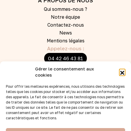
A PROPOS DE NOUS
Qui sommes-nous ?
Notre équipe
Contactez-nous
News
Mentions légales
Appelez-nous :
04 42 46 43 81
Gérer le consentement aux
Ecrivez-nous :
cookies
boutique@bbandco.fr
Pour offrir les meilleures expériences, nous utilisons des technologies
telles que les cookies pour stocker et/ou accéder aux informations
des appareils. Le fait de consentir à ces technologies nous permettra
INFOS CLIENTS
de traiter des données telles que le comportement de navigation ou
les ID uniques sur ce site. Le fait de ne pas consentir ou de retirer son
La carte cadeau BB&Co
consentement peut avoir un effet négatif sur certaines
caractéristiques et fonctions.
La liste de naissance
Expéditions et modes de livraison