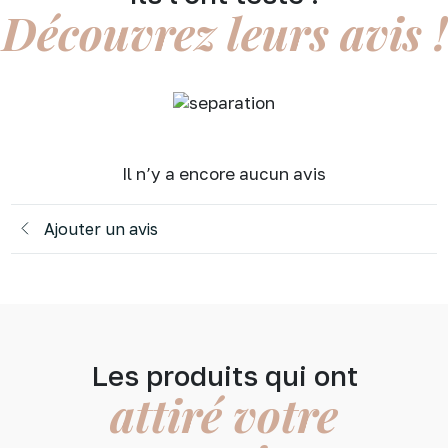
Découvrez leurs avis !
être
choisies
sur
la
page
du
produit
Il n’y a encore aucun avis
Ajouter un avis
Les produits qui ont
attiré votre