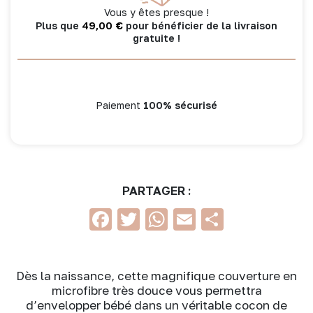
-
Vous y êtes presque !
Mix
49,00
€
Plus que
pour bénéficier de la livraison
&
gratuite !
Match
Paiement
100% sécurisé
PARTAGER :
Facebook
Twitter
WhatsApp
Email
Partage
Dès la naissance, cette magnifique couverture en
microfibre très douce vous permettra
d’envelopper bébé dans un véritable cocon de