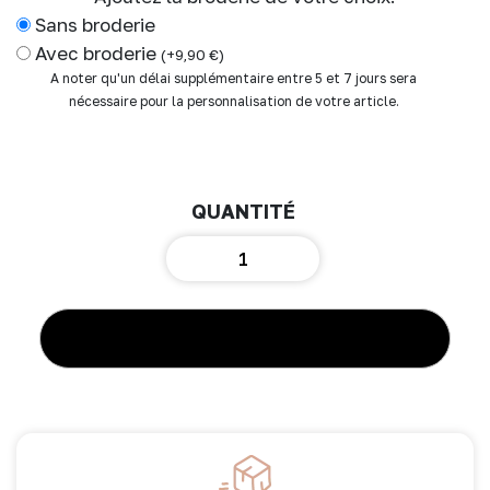
Sans broderie
Avec broderie
(
+
9,90
€
)
A noter qu'un délai supplémentaire entre 5 et 7 jours sera
nécessaire pour la personnalisation de votre article.
quantité
de
Couverture
peluche
double
AJOUTER AU PANIER
gaze
&
microfibre
mousse
de
lait