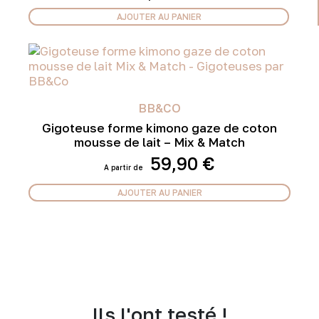
AJOUTER AU PANIER
BB&CO
Gigoteuse forme kimono gaze de coton
mousse de lait – Mix & Match
59,90
€
AJOUTER AU PANIER
Ce
produit
a
plusieurs
variations.
Les
options
Ils l'ont testé !
peuvent