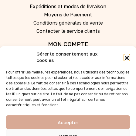
Expéditions et modes de livraison
Moyens de Paiement
Conditions générales de vente
Contacter le service clients
MON COMPTE
Gérer le consentement aux
Se connecter
cookies
Créer un compte
Pour offrir les meilleures expériences, nous utilisons des technologies
telles que les cookies pour stocker et/ou accéder aux informations
des appareils. Le fait de consentir à ces technologies nous permettra
REVENDEURS
de traiter des données telles que le comportement de navigation ou
les ID uniques sur ce site. Le fait de ne pas consentir ou de retirer son
Nos points de vente
consentement peut avoir un effet négatif sur certaines
caractéristiques et fonctions.
Devenir revendeur
Accès B to B
SUIVEZ-NOUS :
Accepter
Refuser