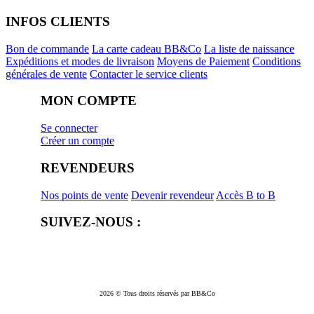
INFOS CLIENTS
Bon de commande
La carte cadeau BB&Co
La liste de naissance
Expéditions et modes de livraison
Moyens de Paiement
Conditions
générales de vente
Contacter le service clients
MON COMPTE
Se connecter
Créer un compte
REVENDEURS
Nos points de vente
Devenir revendeur
Accès B to B
SUIVEZ-NOUS :
2026 © Tous droits réservés par BB&Co