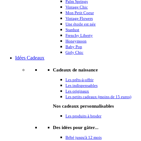
Palm Springs
Vintage Chic
Mon Petit Coeur
Vintage Flowers
Une étoile est née
Stardust
Frenchy Liberty
Honeymoon
Baby Pop
Girly Chic
Idées Cadeaux
Cadeaux de naissance
Les prêts-à-offrir
Les indispensables
Les originaux
Les petits cadeaux (moins de 15 euros)
Nos cadeaux personnalisables
Les produits à broder
Des idées pour gâter...
Bébé jusqu'à 12 mois