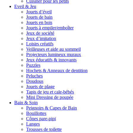
Cuisiner pour les petits
Eveil & Jeu
Jouets d’éveil
Jouets de bain
Jouets en bois
Jouets à empiler/emboîter
Jeux de société
Jeux d’imitation
Loisirs créatifs
Veilleuses et aide au sommeil
Projecteurs lumineux muraux
Jeux éducatifs & innovants
Puzzles
Hochets & Anneaux de dentition
Peluches
Doudous
Jouets de plage
Tapis de jeu et cale-bébés
Mini Dressing de poupée
Bain & Soin
Peignoirs & Capes de Bain
Bouillottes
Cônes pare-pipi
Langes
Trousses de toilette