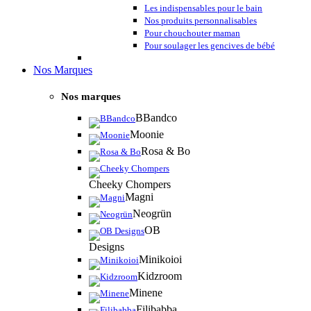
Les indispensables pour le bain
Nos produits personnalisables
Pour chouchouter maman
Pour soulager les gencives de bébé
Nos Marques
Nos marques
BBandco
Moonie
Rosa & Bo
Cheeky Chompers
Magni
Neogrün
OB
Designs
Minikoioi
Kidzroom
Minene
Filibabba