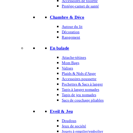
Accessoires de toilette
Protège-carnet de santé
Chambre & Déco
Autour du lit
Décoration
Rangement
En balade
Attache-tétines
Mom Bags
Valises
Plaids & Nids d'Ange
Accessoires poussette
Pochettes & Sacs à langer
Tapis à langer nomades
Tapis de jeu nomades
Sacs de couchage pliables
Eveil & Jeu
Doudous
Jeux de société
Jouets à empiler/emboîter