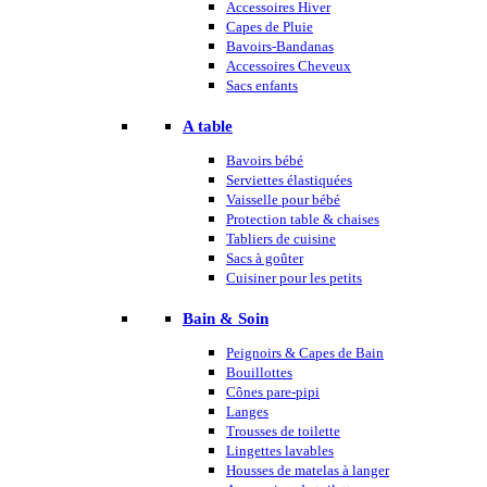
Accessoires Hiver
Capes de Pluie
Bavoirs-Bandanas
Accessoires Cheveux
Sacs enfants
A table
Bavoirs bébé
Serviettes élastiquées
Vaisselle pour bébé
Protection table & chaises
Tabliers de cuisine
Sacs à goûter
Cuisiner pour les petits
Bain & Soin
Peignoirs & Capes de Bain
Bouillottes
Cônes pare-pipi
Langes
Trousses de toilette
Lingettes lavables
Housses de matelas à langer