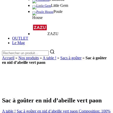
Little Gem
Poule
House
ZAZU
OUTLET
Le Mag
Accueil
»
Nos produits
»
A table !
»
Sacs à goûter
»
Sac à goûter
en nid d’abeille vert paon
Sac à goûter en nid d’abeille vert paon
A table !
Sac à goûter en nid d’abeille vert paon Composition: 100%