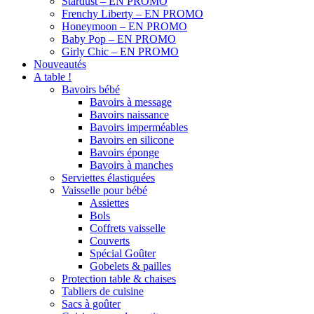
Stardust – EN PROMO
Frenchy Liberty – EN PROMO
Honeymoon – EN PROMO
Baby Pop – EN PROMO
Girly Chic – EN PROMO
Nouveautés
A table !
Bavoirs bébé
Bavoirs à message
Bavoirs naissance
Bavoirs imperméables
Bavoirs en silicone
Bavoirs éponge
Bavoirs à manches
Serviettes élastiquées
Vaisselle pour bébé
Assiettes
Bols
Coffrets vaisselle
Couverts
Spécial Goûter
Gobelets & pailles
Protection table & chaises
Tabliers de cuisine
Sacs à goûter