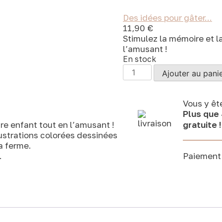
Des idées pour gâter...
11,90
€
Stimulez la mémoire et l
l’amusant !
En stock
quantité
Ajouter au pani
de
BB&Co
-
Vous y êt
Jeu
Plus que
Memory
gratuite !
re enfant tout en l’amusant !
24
ustrations colorées dessinées
pces
a ferme.
-
Paiemen
.
Animaux
de
la
ferme
par
Filibabba