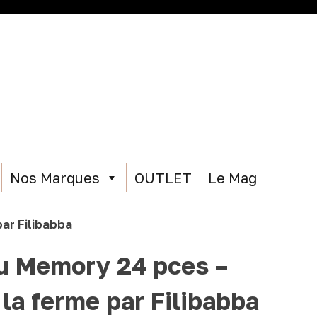
NOUS CONTACTER
QUI SOMMES-NOUS
ACCÈS B TO B
Nos Marques
OUTLET
Le Mag
ar Filibabba
u Memory 24 pces –
la ferme par Filibabba