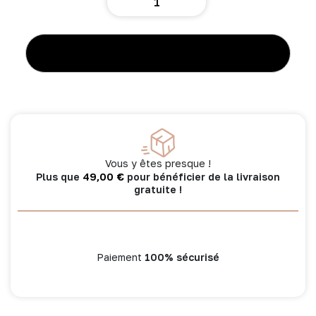
de
Set
bandeau
de
AJOUTER AU PANIER
soins
+
manchons
dans
pochon
-
sauge
Vous y êtes presque !
-
49,00
€
Plus que
pour bénéficier de la livraison
Poule
gratuite !
House
Paiement
100% sécurisé