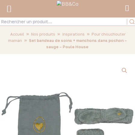
»
»
»
Accueil
Nos produits
Inspirations
Pour chouchouter
»
maman
Set bandeau de soins + manchons dans pochon –
sauge – Poule House