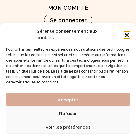
MON COMPTE
Se connecter
Gérer le consentement aux
Créer un compte
cookies
Pour offrir les meilleures expériences, nous utilisons des technologies
REVENDEURS
telles que les cookies pour stocker et/ou accéder aux informations
des appareils. Le fait de consentir à ces technologies nous permettra
Nos points de vente
de traiter des données telles que le comportement de navigation ou
Devenir revendeur
les ID uniques sur ce site. Le fait de ne pas consentir ou de retirer son
consentement peut avoir un effet négatif sur certaines
Accès B to B
caractéristiques et fonctions.
SUIVEZ-NOUS :
Accepter
Refuser
2026 © Tous droits réservés par BB&Co
Voir les préférences