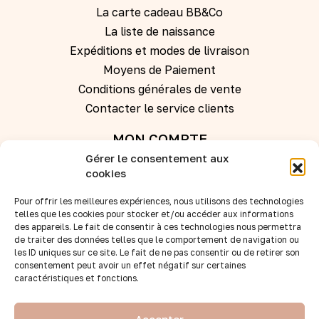
La carte cadeau BB&Co
La liste de naissance
Expéditions et modes de livraison
Moyens de Paiement
Conditions générales de vente
Contacter le service clients
MON COMPTE
Gérer le consentement aux
Se connecter
cookies
Pour offrir les meilleures expériences, nous utilisons des technologies
Créer un compte
telles que les cookies pour stocker et/ou accéder aux informations
des appareils. Le fait de consentir à ces technologies nous permettra
de traiter des données telles que le comportement de navigation ou
REVENDEURS
les ID uniques sur ce site. Le fait de ne pas consentir ou de retirer son
Nos points de vente
consentement peut avoir un effet négatif sur certaines
caractéristiques et fonctions.
Devenir revendeur
Accès B to B
Accepter